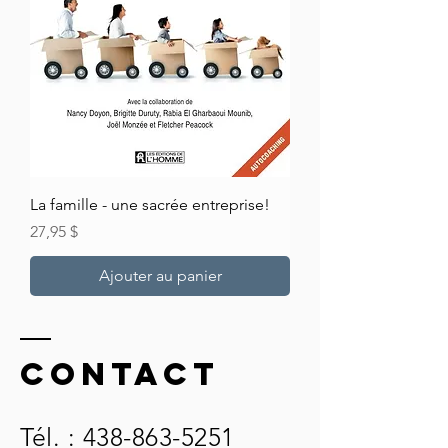
La famille - une sacrée entreprise!
Prix
27,95 $
Ajouter au panier
Contact
Tél. :
438-863-5251