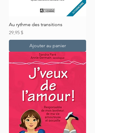
Au rythme des transitions
Prix
29,95 $
Ajouter au panier