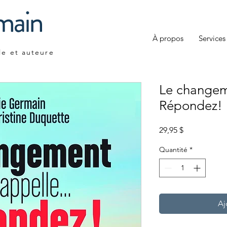
À propos
Services
le et auteure
Le changeme
Répondez!
Prix
29,95 $
Quantité
*
Aj